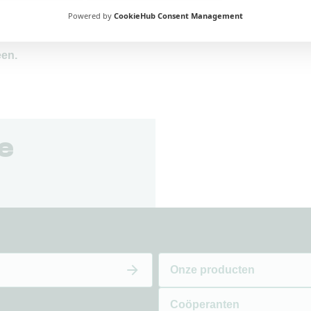
te dragen aan een warme, solidaire
Powered by
CookieHub Consent Management
een.
ze
Onze producten
Coöperanten