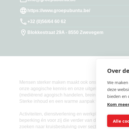
https://www.groepubuntu.be/
+32 (0)56/64 60 62
Blokkestraat 29A - 8550 Zwevegem
Over de
We maken g
Mensen sterker maken maakt ook ons
sterker
. We wo
onze agogische kennis en onze uitgebreide expertise 
deze websi
(mediërend agogisch handelen, breinbreker) als onze 
bieden en 
Sterke inhoud en een warme aanpak voor de beste kwa
Kom meer
Activiteiten, dienstverlening en werkplekken creëre
beperking én voor zij die verder van de arbeidsmarkt 
Alle co
zoeken naar kruisbestuiving over sectoren heen en in