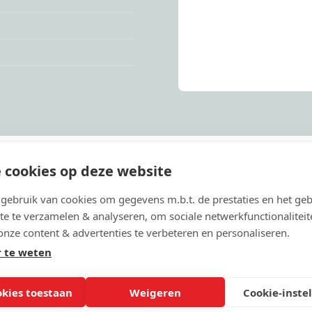
 cookies op deze website
ebruik van cookies om gegevens m.b.t. de prestaties en het geb
rden algemeen erkend en gewaardeerd voor
zowel op vlak van cognitieve training
te te verzamelen & analyseren, om sociale netwerkfunctionaliteit
aanpak rond wellbeing (gentle teaching).
onze content & advertenties te verbeteren en personaliseren.
liteit van leven.
 te weten
n we én voor mensen met een (vermoeden van)
staan.
Anders
en sectoroverschrijdend! We
okies toestaan
Weigeren
Cookie-inste
 verbinding met de buurt. We vinden het immers