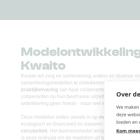
Modelontwikkeling 
Kwaito
Kwaito wil zorg en samenleving anders en diverser o
samenlevingsmodellen te ontwikkelen. Vertrekkende 
praktijkervaring
van haar coöperanten bouwt Kwaito 
Over de
coöperanten op hun beurt weer uitzetten en uittesten in
ontwikkeling geen lineair - maar wel een
cyclisch pr
We maken g
deze websi
Onze modellen zetten steeds in op
meervoudige waa
bieden en 
ecologisch en financieel) en baseren zich op
inclusiv
Kom meer
circulariteit
. Het businessmodel template ‘duurzaam o
is onze leidraad om de modellen uit te bouwen tot bu