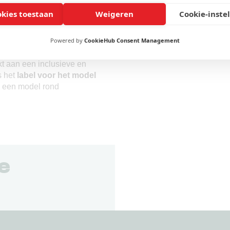
okies toestaan
Weigeren
Cookie-inste
ders
die met ons model aan
Powered by
CookieHub Consent Management
en zich het
label Kwaito-
t je volgens
t aan een inclusieve en
s het
label voor het model
n een model rond
ze