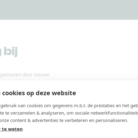
bij
rganiseren door nieuwe
vanuit de
bewezen
aan modellen die de
 cookies op deze website
 de praktijk. Zo is
oces
.
ebruik van cookies om gegevens m.b.t. de prestaties en het geb
te te verzamelen & analyseren, om sociale netwerkfunctionaliteit
rdencreatie
(sociaal,
onze content & advertenties te verbeteren en personaliseren.
iteit, duurzaamheid en
 te weten
rganiseren’ van J. Jonker
siness- en