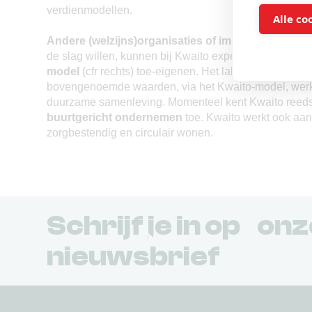
verdienmodellen.
Alle co
Andere (welzijns)organisaties of impactinvesteer
de slag willen, kunnen bij Kwaito expertise inwinnen 
model
(cfr rechts) toe-eigenen. Het label geeft aan da
bovengenoemde waarden, via het Kwaito-model, werk
duurzame samenleving. Momenteel kent Kwaito reed
buurtgericht ondernemen
toe. Kwaito werkt ook aa
zorgbestendig en circulair wonen.
Schrijf je in op on
nieuwsbrief