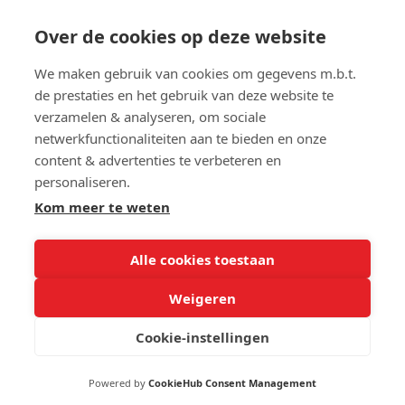
Pigas
Over de cookies op deze website
Verhalen
We maken gebruik van cookies om gegevens m.b.t.
de prestaties en het gebruik van deze website te
Over Kwaito
verzamelen & analyseren, om sociale
netwerkfunctionaliteiten aan te bieden en onze
content & advertenties te verbeteren en
Contact
personaliseren.
Kom meer te weten
Alle cookies toestaan
Weigeren
Cookie-instellingen
Privacy policy
Disclaimer
Kwaito © 2025. Alle rechten voorbehouden.
Powered by
CookieHub Consent Management