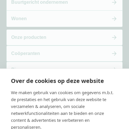
Buurtgericht ondernemen
Wonen
Onze producten
Coöperanten
Pigas
Over de cookies op deze website
Verhalen
We maken gebruik van cookies om gegevens m.b.t.
de prestaties en het gebruik van deze website te
Over Kwaito
verzamelen & analyseren, om sociale
netwerkfunctionaliteiten aan te bieden en onze
content & advertenties te verbeteren en
Contact
personaliseren.