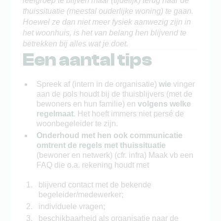
leefgroep te blijven maar (tijdelijk) terug naar de
thuissituatie (meestal ouderlijke woning) te gaan.
Hoewel ze dan niet meer fysiek aanwezig zijn in
het woonhuis, is het van belang hen blijvend te
betrekken bij alles wat je doet.
Een aantal tips
Spreek af (intern in de organisatie)
wie
vinger
aan de pols houdt bij de thuisblijvers (met de
bewoners en hun familie) en
volgens welke
regelmaat
. Het hoeft immers niet persé de
woonbegeleider te zijn.
Onderhoud met hen ook communicatie
omtrent de regels
met thuissituatie
(bewoner en netwerk) (cfr. infra) Maak vb een
FAQ die o.a. rekening houdt met
blijvend contact met de bekende
begeleider/medewerker;
individuele vragen;
beschikbaarheid als organisatie naar de