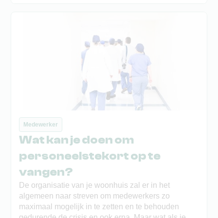
Daar dreigt wegens een lockdown-situatie wel vaak
een (tijdelijk) personeelsoverschot. Wat dan?
Medewerker
Wat kan je doen om
personeelstekort op te
vangen?
De organisatie van je woonhuis zal er in het
algemeen naar streven om medewerkers zo
maximaal mogelijk in te zetten en te behouden
gedurende de crisis en ook erna. Maar wat als je