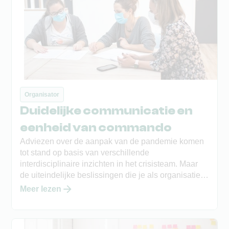
Organisator
Duidelijke communicatie en
eenheid van commando
Adviezen over de aanpak van de pandemie komen
tot stand op basis van verschillende
interdisciplinaire inzichten in het crisisteam. Maar
de uiteindelijke beslissingen die je als organisatie
neemt en communiceert, intern, maar ook naar
Meer lezen
buiten, moeten uit een hoek komen. Duidelijke
communicatie en eenheid van commando zijn een
heilig paard, zeker in tijden van crisis.