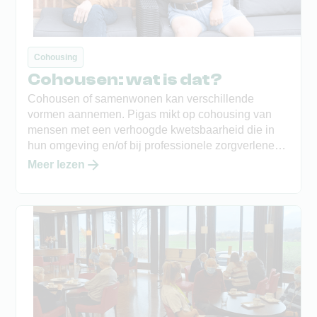
Cohousing
Cohousen: wat is dat?
Cohousen of samenwonen kan verschillende
vormen aannemen. Pigas mikt op cohousing van
mensen met een verhoogde kwetsbaarheid die in
hun omgeving en/of bij professionele zorgverleners
ondersteuning vinden voor het (samen)wonen.
Meer lezen