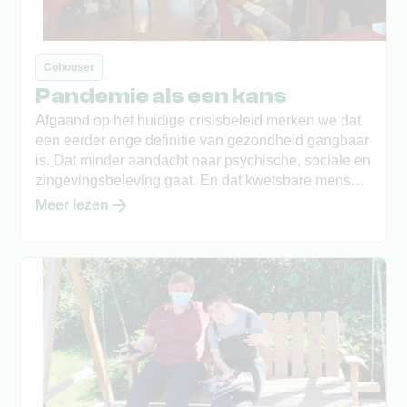
Cohouser
Pandemie als een kans
Afgaand op het huidige crisisbeleid merken we dat
een eerder enge definitie van gezondheid gangbaar
is. Dat minder aandacht naar psychische, sociale en
zingevingsbeleving gaat. En dat kwetsbare mensen
een beetje over het hoofd worden gezien in de strijd
Meer lezen
tegen de pandemie. Het voorkomen van contact
primeert boven alles. Laat de pandemie daarom een
aanzet zijn om onze maatschappelijke
verantwoordelijkheid te herbekijken.