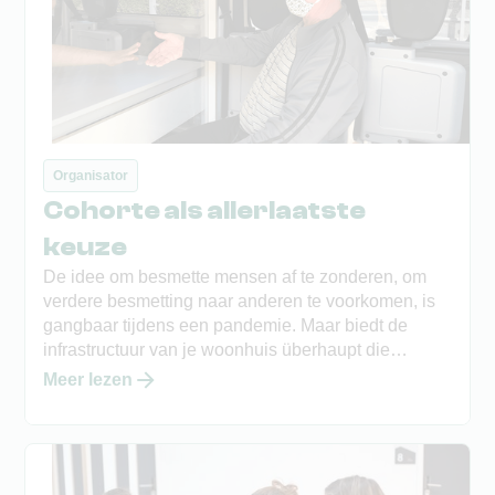
Organisator
Cohorte als allerlaatste
keuze
De idee om besmette mensen af te zonderen, om
verdere besmetting naar anderen te voorkomen, is
gangbaar tijdens een pandemie. Maar biedt de
infrastructuur van je woonhuis überhaupt die
mogelijkheid? Is dit een haalbare keuze en wil je dit
Meer lezen
je bewoners aandoen?