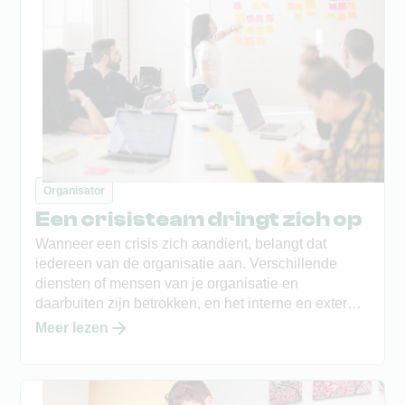
Organisator
Een crisisteam dringt zich op
Wanneer een crisis zich aandient, belangt dat
iedereen van de organisatie aan. Verschillende
diensten of mensen van je organisatie en
daarbuiten zijn betrokken, en het interne en externe
beslissingsproces komt op gang. Maar het geheel
Meer lezen
moet ‘gemanaged’ worden, een goede
communicatie is nodig en eenheid van commando
een must. Een crisisteam dat vanuit een
gemeenschappelijke visie alles coördineert, dringt