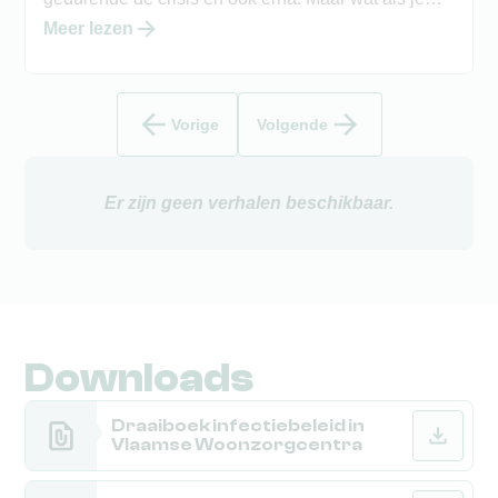
medewerkers toch dreigen uit te vallen? Tips en
Meer lezen
bijhorende regelgeving om personeelstekort op te
vangen.
Vorige
Volgende
Er zijn geen verhalen beschikbaar.
Downloads
Draaiboek infectiebeleid in
Vlaamse Woonzorgcentra