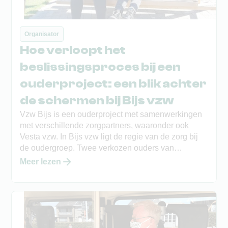
Organisator
Hoe verloopt het
beslissingsproces bij een
ouderproject: een blik achter
de schermen bij Bijs vzw
Vzw Bijs is een ouderproject met samenwerkingen
met verschillende zorgpartners, waaronder ook
Vesta vzw. In Bijs vzw ligt de regie van de zorg bij
de oudergroep. Twee verkozen ouders van
inwonende kinderen en een teamcoach van de
Meer lezen
woonbegeleiders – een medewerker van vzw Vesta
– vormen samen het dagelijks bestuur. Hoe nemen
zij beslissingen tijdens een pandemie?