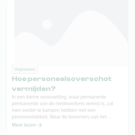
Organisator
Hoe personeelsoverschot
vermijden?
In een kleine woonsetting, waar permanente
permanentie van de medewerkers vereist is, zal
men eerder te kampen hebben met een
personeelstekort. Maar de bewoners van het
woonhuis gaan overdag soms naar een dagcentrum
Meer lezen
of krijgen thuis bijstand van een begeleid werker.